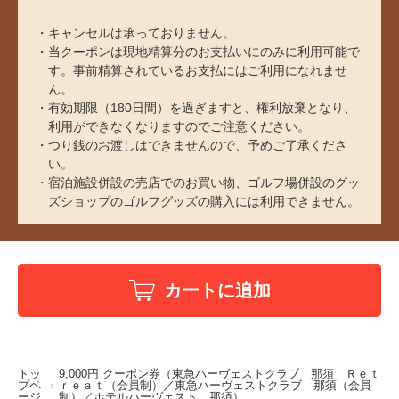
キャンセルは承っておりません。
当クーポンは現地精算分のお支払いにのみに利用可能で
す。事前精算されているお支払にはご利用になれませ
ん。
有効期限（180日間）を過ぎますと、権利放棄となり、
利用ができなくなりますのでご注意ください。
つり銭のお渡しはできませんので、予めご了承くださ
い。
宿泊施設併設の売店でのお買い物、ゴルフ場併設のグッ
ズショップのゴルフグッズの購入には利用できません。
カートに追加
トッ
9,000円 クーポン券（東急ハーヴェストクラブ 那須 Ｒｅｔ
プペ
ｒｅａｔ（会員制）／東急ハーヴェストクラブ 那須（会員
ージ
制）／ホテルハーヴェスト 那須）